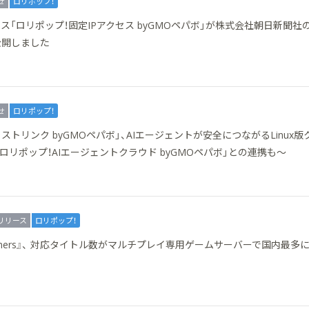
せ
ロリポップ！
ビス「ロリポップ！固定IPアクセス byGMOペパボ」が株式会社朝日新聞社
公開しました
せ
ロリポップ！
ストリンク byGMOペパボ」、AIエージェントが安全につながるLinux版
ロリポップ！AIエージェントクラウド byGMOペパボ」との連携も〜
リリース
ロリポップ！
 Gamers』、 対応タイトル数がマルチプレイ専用ゲームサーバーで国内最多