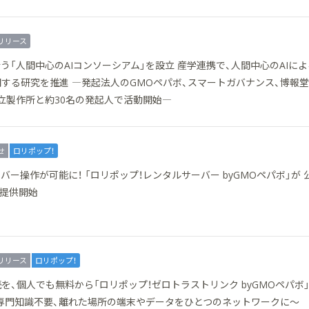
リリース
う「人間中心のAIコンソーシアム」を設立 産学連携で、人間中心のAIに
する研究を推進 ―発起法人のGMOペパボ、スマートガバナンス、博報
立製作所と約30名の発起人で活動開始―
せ
ロリポップ！
バー操作が可能に！ 「ロリポップ！レンタルサーバー byGMOペパボ」が 
を提供開始
リリース
ロリポップ！
を、個人でも無料から「ロリポップ！ゼロトラストリンク byGMOペパボ
始 〜専門知識不要、離れた場所の端末やデータをひとつのネットワークに〜