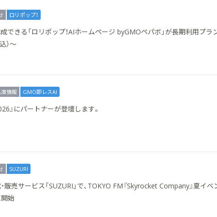
せ
ロリポップ！
成できる「ロリポップ！AIホームページ byGMOペパボ」が長期利用プラ
込）～
出演情報
GMO即レスAI
r 2026』にパートナーが登壇します。
せ
SUZURI
サービス「SUZURI」で、TOKYO FM『Skyrocket Company』夏イ
売開始