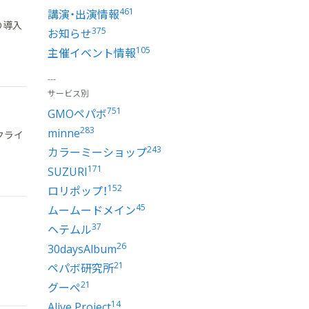
461
講演・出演情報
の導入
375
お知らせ
105
主催イベント情報
サービス別
751
GMOペパボ
283
minne
クライ
243
カラーミーショップ
171
SUZURI
152
ロリポップ！
45
ムームードメイン
37
ヘテムル
に
26
30daysAlbum
21
ペパボ研究所
21
グーぺ
14
Alive Project