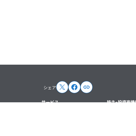
シェア
サービス
株主・投資家情
リース
ドメイン・レンタルサーバー
IRニュース
（ホスティング）
IRカレンダー
EC支援
経営方針