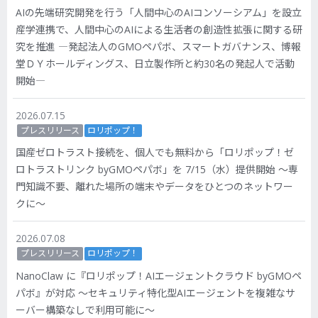
AIの先端研究開発を行う「人間中心のAIコンソーシアム」を設立
産学連携で、人間中心のAIによる生活者の創造性拡張に関する研
究を推進 ―発起法人のGMOペパボ、スマートガバナンス、博報
堂ＤＹホールディングス、日立製作所と約30名の発起人で活動
開始―
2026.07.15
プレスリリース
ロリポップ！
国産ゼロトラスト接続を、個人でも無料から「ロリポップ！ゼ
ロトラストリンク byGMOペパボ」を 7/15（水）提供開始 〜専
門知識不要、離れた場所の端末やデータをひとつのネットワー
クに〜
2026.07.08
プレスリリース
ロリポップ！
NanoClaw に『ロリポップ！AIエージェントクラウド byGMOペ
パボ』が対応 〜セキュリティ特化型AIエージェントを複雑なサ
ーバー構築なしで利用可能に〜