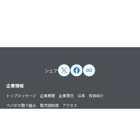
シェア
サイトマップ
企業情報
トップメッセージ
企業概要
企業理念
沿革
役員紹介
ペパボの取り組み
取次店制度
アクセス
ニュース
プレスリリース
お知らせ
掲載情報
講演・出演情報