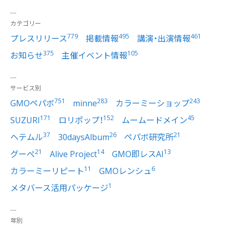
カテゴリー
779
495
461
プレスリリース
掲載情報
講演・出演情報
375
105
お知らせ
主催イベント情報
サービス別
751
283
243
GMOペパボ
minne
カラーミーショップ
171
152
45
SUZURI
ロリポップ！
ムームードメイン
37
26
21
ヘテムル
30daysAlbum
ペパボ研究所
21
14
13
グーぺ
Alive Project
GMO即レスAI
11
6
カラーミーリピート
GMOレンシュ
1
メタバース活用パッケージ
年別