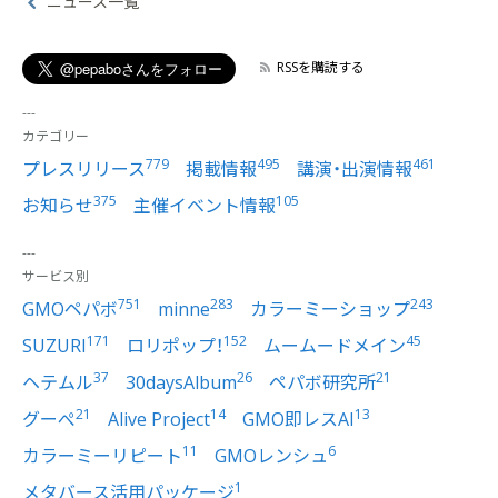
ニュース一覧
RSSを購読する
カテゴリー
779
495
461
プレスリリース
掲載情報
講演・出演情報
375
105
お知らせ
主催イベント情報
サービス別
751
283
243
GMOペパボ
minne
カラーミーショップ
171
152
45
SUZURI
ロリポップ！
ムームードメイン
37
26
21
ヘテムル
30daysAlbum
ペパボ研究所
21
14
13
グーぺ
Alive Project
GMO即レスAI
11
6
カラーミーリピート
GMOレンシュ
1
メタバース活用パッケージ