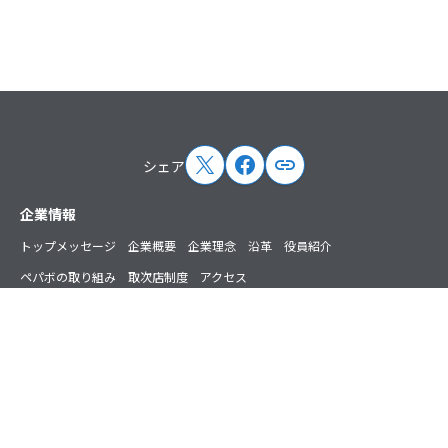
シェア
サイトマップ
企業情報
トップメッセージ
企業概要
企業理念
沿革
役員紹介
ペパボの取り組み
取次店制度
アクセス
ニュース
プレスリリース
お知らせ
掲載情報
講演・出演情報
主催イベント情報