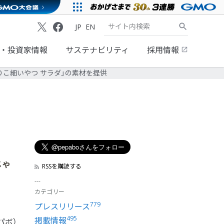
JP
EN
・投資家情報
サステナビリティ
採用情報
ゃがりこ細いやつ サラダ」の素材を提供
じゃ
RSSを購読する
カテゴリー
779
プレスリリース
495
掲載情報
パボ）