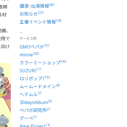
461
講演・出演情報
取締
375
お知らせ
素材
105
主催イベント情報
動画、
使用で
サービス別
751
に向け
GMOペパボ
283
minne
243
カラーミーショップ
171
SUZURI
152
ロリポップ！
45
ムームードメイン
37
ヘテムル
26
30daysAlbum
21
ペパボ研究所
21
グーぺ
14
Alive Project