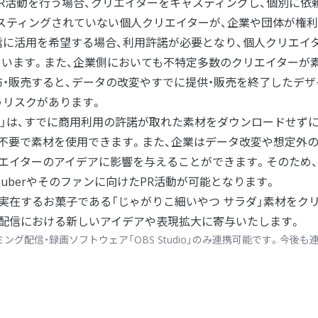
R活動を行う場合、クリエイターをキャスティングし、個別に依
スティングされていない個人クリエイターが、企業や団体が権
に活用を希望する場合、利用許諾が必要となり、個人クリエイ
います。また、企業側においても不特定多数のクリエイターが
・販売すると、データの改変やすでに提供・販売を終了したデザ
うリスクがあります。
GMOペパボ」は、すでに商用利用の許諾が取れた素材をダウンロードせず
不要で素材を使用できます。また、企業はデータ改変や想定外
エイターのアイデアに影響を与えることができます。そのため
uberやそのファンに向けたPR活動が可能となります。
実在するお菓子である「じゃがりこ細いやつ サラダ」素材をク
配信における新しいアイデアや表現拡大に寄与いたします。
ング配信・録画ソフトウェア「OBS Studio」のみ連携可能です。今後も