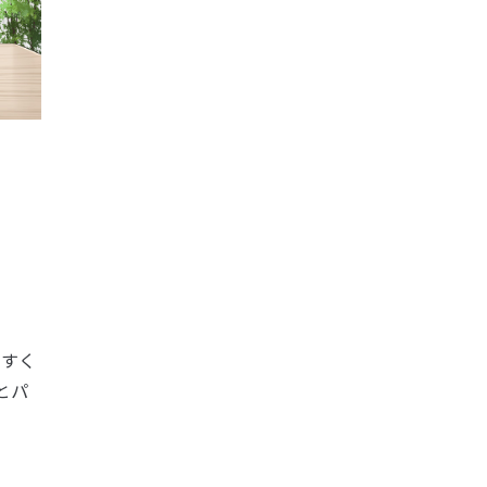
やすく
とパ