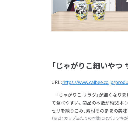
「じゃがりこ細いやつ 
URL：
https://www.calbee.co.jp/prod
「じゃがりこ サラダ」が細くなり
て食べやすい。商品の本数が約55本
（
セリを練りこみ、素材そのままの美味
（※2）1カップ当たりの本数にはバラツキ