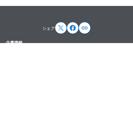
シェア
サイトマップ
企業情報
トップメッセージ
企業概要
企業理念
沿革
役員紹介
ペパボの取り組み
取次店制度
アクセス
ニュース
プレスリリース
お知らせ
掲載情報
講演・出演情報
主催イベント情報
サービス
ドメイン・レンタルサーバー
EC支援
ハンドメイド
その他