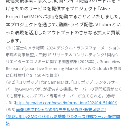
配信支援事業に参入し、動画・ライブ配信のハードルを下
げるためのサービスを提供するプロジェクト『Alive
Project byGMOペパボ』を始動することといたしました。
本プロジェクトを通じて、動画・ライブ配信、VTuberとい
った表現を活用したアウトプットのさらなる拡大に貢献
します。
（※1）富士キメラ総研「2024 デジタルトランスフォーメーション
市場の将来展望」、三菱UFJリサーチ＆コンサルティング「国内ク
リエイターエコノミーに関する調査結果（2023年）」、Grand View
Research「Japan Live Streaming Market Size & Outlook」を参考
に自社推計（1$=150円で算出）
（※2）『ロリポップ！ for Gamers』は、「ロリポップ！レンタルサー
バー byGMOペパボ」が提供する機能。サーバーの専門知識がなく
ても簡単にマルチプレイ専用のサーバーが立てられる。（参考
URL：
https://pepabo.com/news/information/202404151400/
）
（※3）
画像1枚でTシャツの3Dモデルが作成・販売可能に！
「SUZURI byGMOペパボ」、新機能『3Dグッズ作成ツール』提供開
始