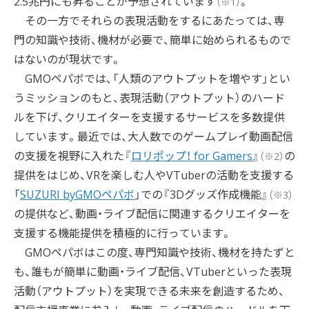
2.5兆円にも昇ることが予想されています
。
（※1）
その一方でそれらの表現活動をするにあたっては、専
門の知識や技術、機材が必要で、簡単に始められるもので
はないのが現状です。
GMOペパボでは、「人類のアウトプットを増やす」とい
うミッションのもと、表現活動（アウトプット）のハード
ルを下げ、クリエイターを支援するサービスを多数提供
しています。最近では、大人数でのゲームプレイ動画配信
の支援を視野に入れた『
ロリポップ！ for Gamers
』
の
（※2）
提供をはじめ、VRを楽しむ人やVTuberの活動を支援する
「
SUZURI byGMOペパボ
」での『3Dグッズ作成機能』
（※3）
の提供など、動画・ライブ配信に関連するクリエイターを
支援する機能提供を積極的に行っています。
GMOペパボはこの度、専門知識や技術、機材を持たずと
も、誰もが簡単に動画・ライブ配信、VTuberといった表現
活動（アウトプット）を実現できる未来を創造するため、