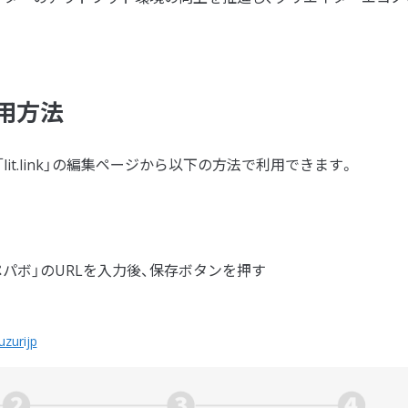
用方法
は、「lit.link」の編集ページから以下の方法で利用できます。
MOペパボ」のURLを入力後、保存ボタンを押す
suzurijp