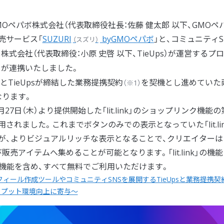
Oペパボ株式会社（代表取締役社長：佐藤 健太郎 以下、GMOペ
売サービス「
SUZURI
byGMOペパボ
」と、コミュニティS
（
スズリ
）
株式会社（代表取締役：小原 史啓 以下、TieUps）が運営するプ
」が連携いたしました。
ボとTieUpsが締結した業務提携契約
を契機とし進めていた
（※1）
なります。
27日（木）より提供開始した「lit.link」のショップリンク機能の
採用されました。これまでボタンのみでの表示となっていた「lit.lin
の動線が、よりビジュアルリッチな表示となることで、クリエイター
アイテムへ集めることが可能となります。「lit.link」の機
機能を含め、すべて無料でご利用いただけます。
フィール作成ツールやコミュニティSNSを展開するTieUpsと業務提携契
トプット環境向上に寄与～