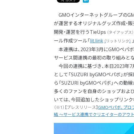
GMOインターネットグループのGM
が運営するオリジナルグッズ作成・販
開発・運営を行う
TieUps
（
タイアップス
）
ール作成ツール「
lit.link
（
リットリンク
）
本連携は、2023年3月にGMOペパ
サービス間連携の最初の取り組みと
今回の連携に基づき、本日2023年7月
として「SUZURI byGMOペパボ」が
ら「SUZURI byGMOペパボ」へ
多くのファンを自身のショップおよび販売
いては、今回追加したショップリンク
（※1）【プレスリリース】
GMOペパボ、プロ
結 ～サービス連携でクリエイターのアウ