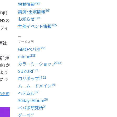
495
掲載情報
461
講演・出演情報
パボ）
375
お知らせ
NSの
105
主催イベント情報
ロフィ
サービス別
両社
751
GMOペパボ
283
minne
第1弾
243
カラーミーショップ
k」か
171
SUZURI
はより
152
ロリポップ！
能につ
45
ムームードメイン
37
ヘテムル
約を締
26
30daysAlbum
21
ペパボ研究所
21
グーぺ