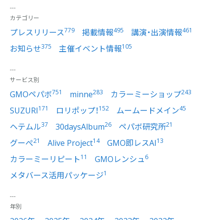
カテゴリー
779
495
461
プレスリリース
掲載情報
講演・出演情報
375
105
お知らせ
主催イベント情報
サービス別
751
283
243
GMOペパボ
minne
カラーミーショップ
171
152
45
SUZURI
ロリポップ！
ムームードメイン
37
26
21
ヘテムル
30daysAlbum
ペパボ研究所
21
14
13
グーぺ
Alive Project
GMO即レスAI
11
6
カラーミーリピート
GMOレンシュ
1
メタバース活用パッケージ
年別