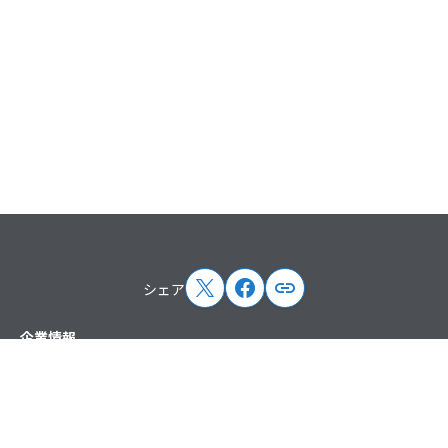
シェア
サイトマップ
企業情報
トップメッセージ
企業概要
企業理念
沿革
役員紹介
ペパボの取り組み
取次店制度
アクセス