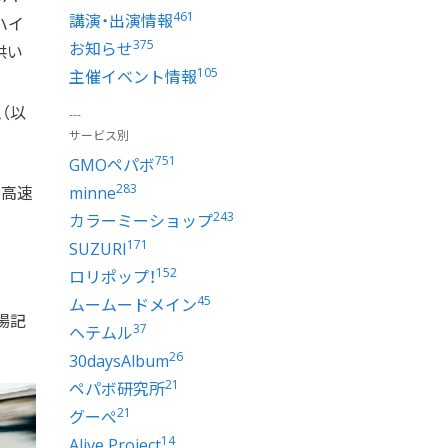
461
講演・出演情報
ハイ
375
お知らせ
供い
105
主催イベント情報
（以
サービス別
751
GMOペパボ
283
と高速
minne
243
カラーミーショップ
171
SUZURI
152
ロリポップ！
45
ムームードメイン
場記
37
ヘテムル
26
30daysAlbum
21
ペパボ研究所
21
グーぺ
14
Alive Project