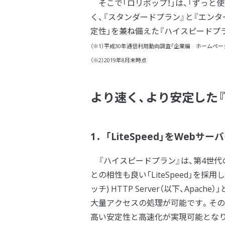
そこで「ロリポップ！」は、「ずっと
く、『スタンダードプラン』と『エンター
定性」を兼ね備えた『ハイスピードプ
（※1）平成30年通信利用動向調査「企業編 ホームペー
（※2）2019年8月末時点
より速く、より安定した
1．「LiteSpeed」をWe
『ハイスピードプラン』は、第4世代の
との相性も良い「LiteSpeed」を採
ッチ) HTTP Server（以下、Apac
大量アクセスの処理が可能です。その
高い安定性と高速化が実現可能とな