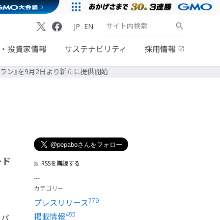
JP
EN
・投資家情報
サステナビリティ
採用情報
プラン』を9月2日より新たに提供開始
ード
RSSを購読する
カテゴリー
779
プレスリリース
495
掲載情報
ペパ