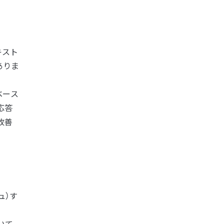
キスト
ありま
ベース
応答
改善
ュ）す
いて、