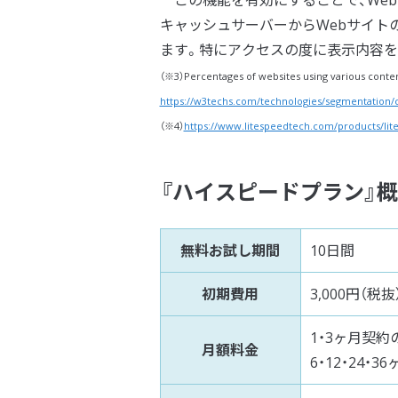
キャッシュサーバーからWebサイト
ます。特にアクセスの度に表示内容を生
（※3）Percentages of websites using various cont
https://w3techs.com/technologies/segmentation/
（※4）
https://www.litespeedtech.com/products/li
『ハイスピードプラン』
無料お試し期間
10日間
初期費用
3,000円（税抜
1・3ヶ月契約の
月額料金
6・12・24・