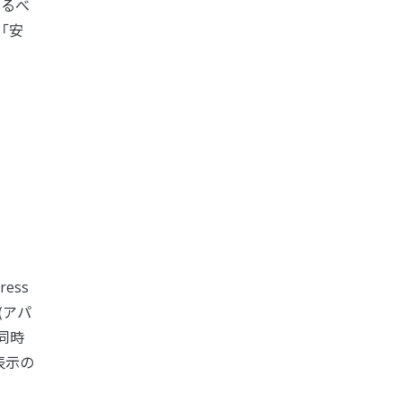
するべ
「安
ress
(アパ
同時
表示の