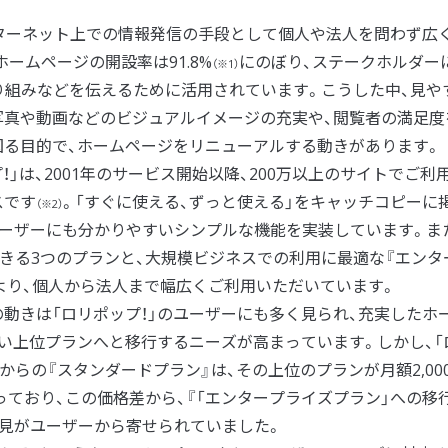
ターネット上での情報発信の手段として個人や法人を問わず広
ームページの開設率は91.8%
にのぼり、ステークホルダー
（※1）
り組みなどを伝えるために活用されています。こうした中、見や
写真や動画などのビジュアルイメージの充実や、閲覧者の満足度
る目的で、ホームページをリニューアルする動きがあります。
」は、2001年のサービス開始以降、200万以上のサイトでご利
スです
。「すぐに使える、ずっと使える」をキャッチコピーに
（※2）
ユーザーにも分かりやすいシンプルな機能を実装しています。ま
できる3つのプランと、大規模ビジネスでの利用に最適な『エンタ
より、個人から法人まで幅広くご利用いただいています。
きは「ロリポップ！」のユーザーにも多く見られ、充実したホ
い上位プランへと移行するニーズが高まっています。しかし、「
円からの『スタンダードプラン』は、その上位のプランが月額2,00
っており、この価格差から、『「エンタープライズプラン」への移
見がユーザーから寄せられていました。