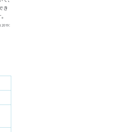
でき
す。
t 2019：