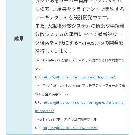
ッジであるサーバー自身でリアルタイム
に検索し、結果をクライアントで集約する
アーキテクチャを設計開発中です。
また、大規模分散システムの構築や中規模
分散システムの運用において横断的なロ
成果
グ検索を可能にするHarvest
の開発も
（＊5）
進行しています。
（＊3）Hayabusa2：分散システムとして動作するログ検索エン
ジン
URL：
https://github.com/hirolovesbeer/hayabusa2
（＊4）The Platinum Searcher：マルチプラットフォームで動
作する全文検索ツール
URL：
https://github.com/monochromegane/the_platinu
m_searcher
（＊5）Harvest：ポータブルログ集約ツール
URL：
https://github.com/k1LoW/harvest