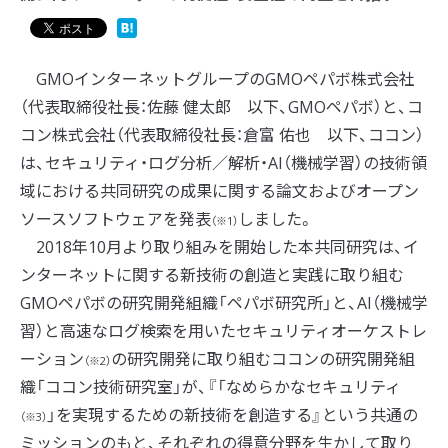
GMOインターネットグループのGMOペパボ株式会社
（代表取締役社長：佐藤 健太郎 以下、GMOペパボ）と、コ
コン株式会社（代表取締役社長：倉富 佑也 以下、ココン）
は、セキュリティ・ログ分析／解析・AI（機械学習）の技術領
域における共同研究の成果に関する論文およびオープン
ソースソフトウェアを発表
しました。
（※1）
2018年10月より取り組みを開始した本共同研究は、イ
ンターネットに関する新技術の創造と実践に取り組む
GMOペパボの研究開発組織「ペパボ研究所」と、AI（機械学
習）と高速なログ検索を用いたセキュリティオーケストレ
ーション
の研究開発に取り組むココンの研究開発組
（※2）
織「ココン技術研究室」が、『「なめらかなセキュリティ
」を実現するための新技術を創造する』という共通の
（※3）
ミッションのもと、それぞれの得意分野を生かして取り