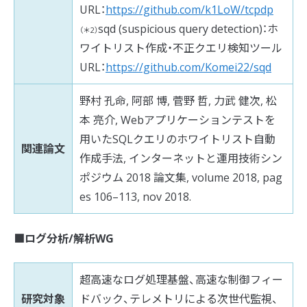
URL：
https://github.com/k1LoW/tcpdp
sqd (suspicious query detection)：ホ
（＊2）
ワイトリスト作成・不正クエリ検知ツール
URL：
https://github.com/Komei22/sqd
野村 孔命, 阿部 博, 菅野 哲, 力武 健次, 松
本 亮介, Webアプリケーションテストを
用いたSQLクエリのホワイトリスト自動
関連論文
作成手法, インターネットと運用技術シン
ポジウム 2018 論文集, volume 2018, pag
es 106–113, nov 2018.
■ログ分析/解析WG
超高速なログ処理基盤、高速な制御フィー
研究対象
ドバック、テレメトリによる次世代監視、