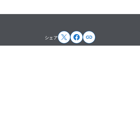
シェア
サイトマップ
企業情報
トップメッセージ
企業概要
企業理念
沿革
役員紹介
ペパボの取り組み
取次店制度
アクセス
ニュース
プレスリリース
お知らせ
掲載情報
講演・出演情報
主催イベント情報
サービス