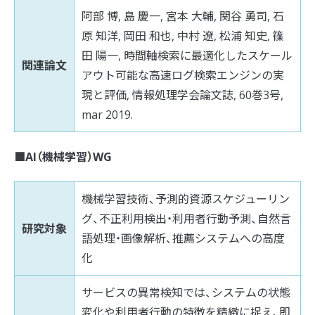
阿部 博, 島 慶一, 宮本 大輔, 関谷 勇司, 石
原 知洋, 岡田 和也, 中村 遼, 松浦 知史, 篠
田 陽一, 時間軸検索に最適化したスケール
関連論文
アウト可能な高速ログ検索エンジンの実
現と評価, 情報処理学会論文誌, 60巻3号,
mar 2019.
■AI（機械学習）WG
機械学習技術、予測的資源スケジューリン
グ、不正利用検出・利用者行動予測、自然言
研究対象
語処理・画像解析、推薦システムへの高度
化
サービスの異常検知では、システムの状態
変化や利用者行動の特徴を精緻に捉え、即