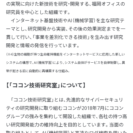
の実現に向けた新技術を研究・開発する、福岡オフィスの
研究員を中心とした組織です。
インターネット基盤技術やAI（機械学習）を主な研究テ
ーマとし、研究開発から実装、その後の効果測定までを一
貫して行い、「事業を差別化できる技術」を生み出す研究
開発と情報の発信を行っています。
（※4）生物の細胞が持つ生命維持機能をインターネットサービスに応用した新しい
システムの構想で、AI（機械学習）により、システム自体がサービスを自律制御し、異
常が起きる前に自動的に再構築する仕組み。
【「ココン技術研究室」について】
「ココン技術研究室」とは、先進的なサイバーセキュリ
ティの研究開発に取り組むココンが2018年7月にココン
グループの強みを集約して開設した組織で、各社の持つ高
い研究開発能力の維持向上を目的としています。当面の
取り組みとして、AI（機械学習）と高速なログ検索を用いた