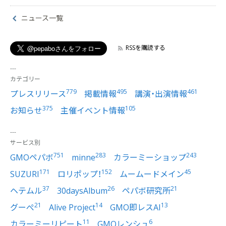
ニュース一覧
RSSを購読する
カテゴリー
779
495
461
プレスリリース
掲載情報
講演・出演情報
375
105
お知らせ
主催イベント情報
サービス別
751
283
243
GMOペパボ
minne
カラーミーショップ
171
152
45
SUZURI
ロリポップ！
ムームードメイン
37
26
21
ヘテムル
30daysAlbum
ペパボ研究所
21
14
13
グーぺ
Alive Project
GMO即レスAI
11
6
カラーミーリピート
GMOレンシュ