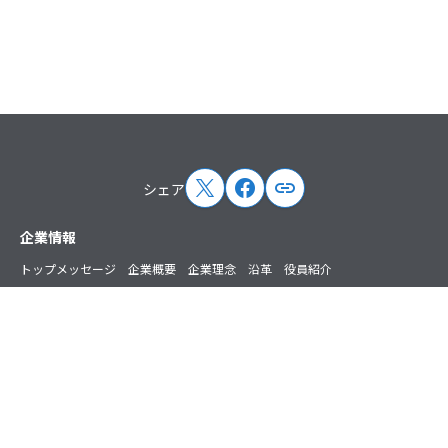
シェア
サイトマップ
企業情報
トップメッセージ
企業概要
企業理念
沿革
役員紹介
ペパボの取り組み
取次店制度
アクセス
ニュース
プレスリリース
お知らせ
掲載情報
講演・出演情報
主催イベント情報