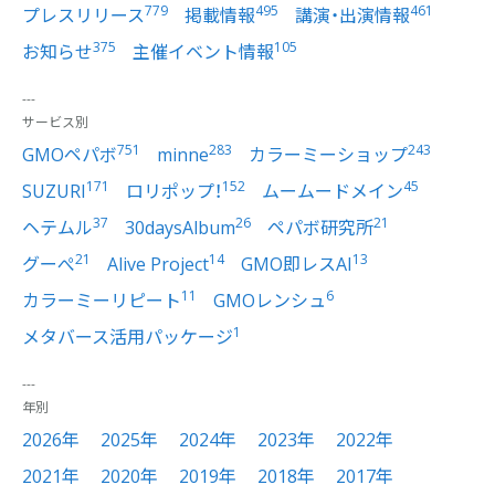
779
495
461
プレスリリース
掲載情報
講演・出演情報
375
105
お知らせ
主催イベント情報
サービス別
751
283
243
GMOペパボ
minne
カラーミーショップ
171
152
45
SUZURI
ロリポップ！
ムームードメイン
37
26
21
ヘテムル
30daysAlbum
ペパボ研究所
21
14
13
グーぺ
Alive Project
GMO即レスAI
11
6
カラーミーリピート
GMOレンシュ
1
メタバース活用パッケージ
年別
2026年
2025年
2024年
2023年
2022年
2021年
2020年
2019年
2018年
2017年