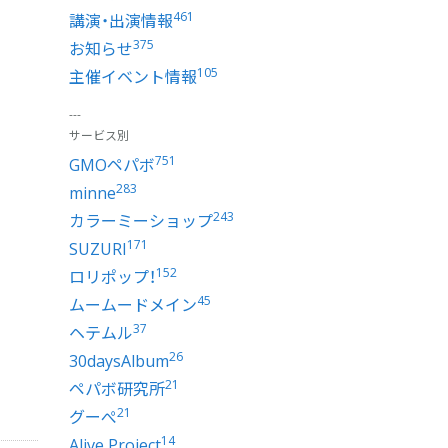
461
講演・出演情報
375
お知らせ
105
主催イベント情報
サービス別
751
GMOペパボ
283
minne
243
カラーミーショップ
171
SUZURI
152
ロリポップ！
45
ムームードメイン
37
ヘテムル
26
30daysAlbum
21
ペパボ研究所
21
グーぺ
14
Alive Project