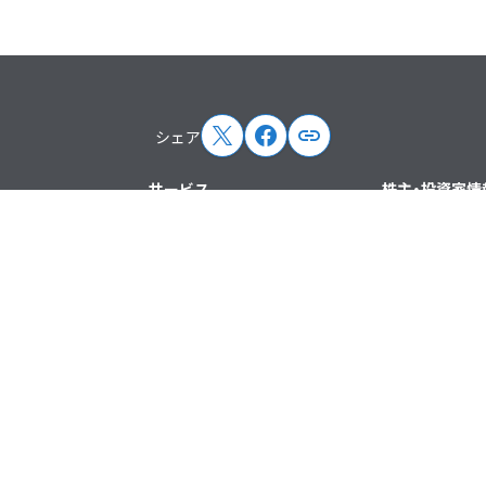
シェア
サービス
株主・投資家情
リース
ドメイン・レンタルサーバー
IRニュース
（ホスティング）
IRカレンダー
EC支援
経営方針
ハンドメイド
情報
株式情報
その他
ント情報
IRライブラリ
IRメールマガ
電子公告
免責事項