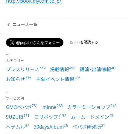
http://book.mycom.co.jp/
ニュース一覧
RSSを購読する
カテゴリー
779
495
461
プレスリリース
掲載情報
講演・出演情報
375
105
お知らせ
主催イベント情報
サービス別
751
283
243
GMOペパボ
minne
カラーミーショップ
171
152
45
SUZURI
ロリポップ！
ムームードメイン
37
26
21
ヘテムル
30daysAlbum
ペパボ研究所