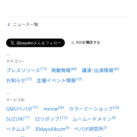
ニュース一覧
RSSを購読する
カテゴリー
779
495
461
プレスリリース
掲載情報
講演・出演情報
375
105
お知らせ
主催イベント情報
サービス別
751
283
243
GMOペパボ
minne
カラーミーショップ
171
152
45
SUZURI
ロリポップ！
ムームードメイン
37
26
21
ヘテムル
30daysAlbum
ペパボ研究所