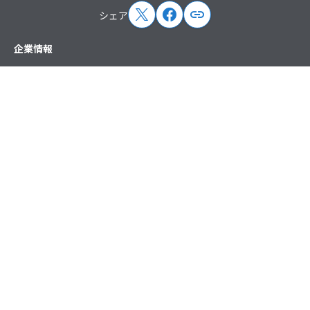
シェア
サイトマップ
企業情報
トップメッセージ
企業概要
企業理念
沿革
役員紹介
ペパボの取り組み
取次店制度
アクセス
ニュース
プレスリリース
お知らせ
掲載情報
講演・出演情報
主催イベント情報
サービス
ドメイン・レンタルサーバー
EC支援
ハンドメイド
その他
（ホスティング）