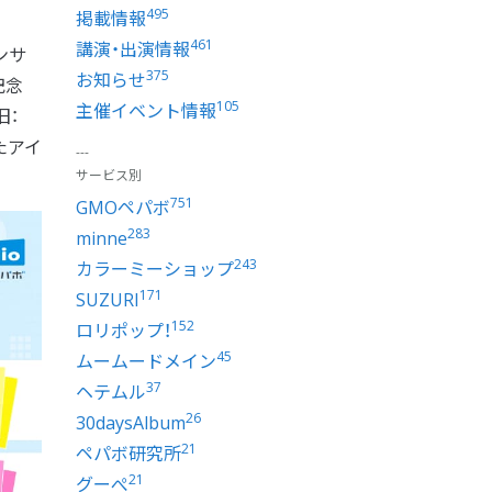
495
掲載情報
461
講演・出演情報
ンサ
375
お知らせ
記念
105
主催イベント情報
旧：
たアイ
サービス別
751
GMOペパボ
283
minne
243
カラーミーショップ
171
SUZURI
152
ロリポップ！
45
ムームードメイン
37
ヘテムル
26
30daysAlbum
21
ペパボ研究所
21
グーぺ