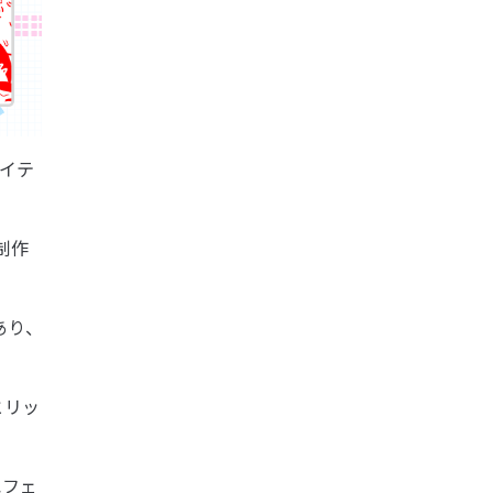
アイテ
制作
あり、
とリッ
エフェ