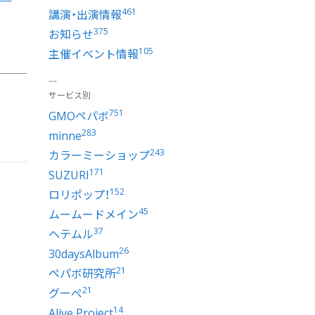
461
講演・出演情報
375
お知らせ
105
主催イベント情報
サービス別
751
GMOペパボ
283
minne
243
カラーミーショップ
171
SUZURI
152
ロリポップ！
45
ムームードメイン
37
ヘテムル
26
30daysAlbum
21
ペパボ研究所
21
グーぺ
14
Alive Project