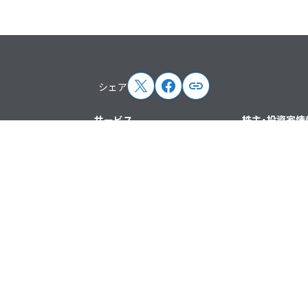
シェア
サービス
株主・投資家情
リース
ドメイン・レンタルサーバー
IRニュース
（ホスティング）
IRカレンダー
EC支援
経営方針
ハンドメイド
情報
株式情報
その他
ント情報
IRライブラリ
IRメールマガ
電子公告
免責事項