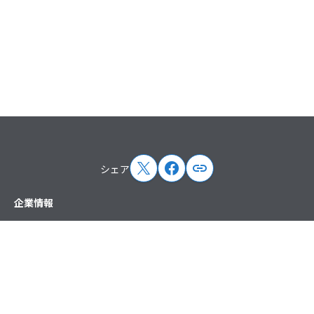
シェア
サイトマップ
企業情報
トップメッセージ
企業概要
企業理念
沿革
役員紹介
ペパボの取り組み
取次店制度
アクセス
ニュース