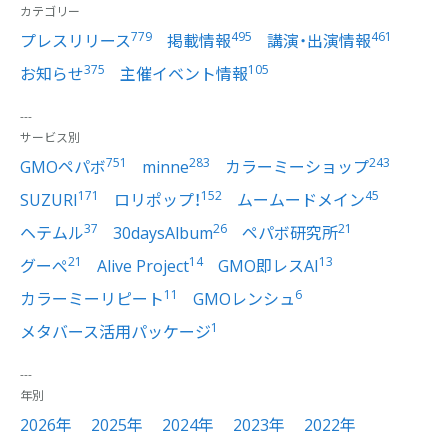
カテゴリー
779
495
461
プレスリリース
掲載情報
講演・出演情報
375
105
お知らせ
主催イベント情報
サービス別
751
283
243
GMOペパボ
minne
カラーミーショップ
171
152
45
SUZURI
ロリポップ！
ムームードメイン
37
26
21
ヘテムル
30daysAlbum
ペパボ研究所
21
14
13
グーぺ
Alive Project
GMO即レスAI
11
6
カラーミーリピート
GMOレンシュ
1
メタバース活用パッケージ
年別
2026年
2025年
2024年
2023年
2022年