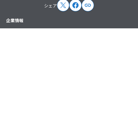
シェア
サイトマップ
企業情報
トップメッセージ
企業概要
企業理念
沿革
役員紹介
ペパボの取り組み
取次店制度
アクセス
ニュース
プレスリリース
お知らせ
掲載情報
講演・出演情報
主催イベント情報
サービス
ドメイン・レンタルサーバー
EC支援
ハンドメイド
その他
（ホスティング）