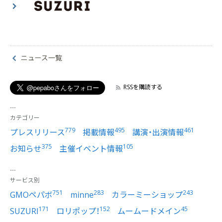
ニュース一覧
RSSを購読する
カテゴリー
779
495
461
プレスリリース
掲載情報
講演・出演情報
375
105
お知らせ
主催イベント情報
サービス別
751
283
243
GMOペパボ
minne
カラーミーショップ
171
152
45
SUZURI
ロリポップ！
ムームードメイン