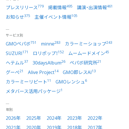
779
495
461
プレスリリース
掲載情報
講演・出演情報
375
105
お知らせ
主催イベント情報
サービス別
751
283
243
GMOペパボ
minne
カラーミーショップ
171
152
45
SUZURI
ロリポップ！
ムームードメイン
37
26
21
ヘテムル
30daysAlbum
ペパボ研究所
21
14
13
グーぺ
Alive Project
GMO即レスAI
11
6
カラーミーリピート
GMOレンシュ
1
メタバース活用パッケージ
年別
2026年
2025年
2024年
2023年
2022年
2021年
2020年
2019年
2018年
2017年