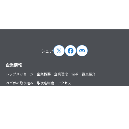
シェア
サイトマップ
企業情報
トップメッセージ
企業概要
企業理念
沿革
役員紹介
ペパボの取り組み
取次店制度
アクセス
ニュース
プレスリリース
お知らせ
掲載情報
講演・出演情報
主催イベント情報